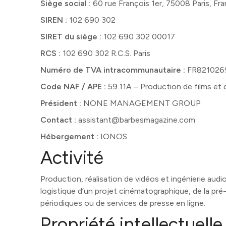
Siège social :
60 rue François 1er, 75008 Paris, Fr
SIREN :
102 690 302
SIRET du siège :
102 690 302 00017
RCS :
102 690 302 R.C.S. Paris
Numéro de TVA intracommunautaire :
FR821026
Code NAF / APE :
59.11A – Production de films et 
Président :
NONE MANAGEMENT GROUP
Contact :
assistant@barbesmagazine.com
Hébergement :
IONOS
Activité
Production, réalisation de vidéos et ingénierie aud
logistique d’un projet cinématographique, de la pré-
périodiques ou de services de presse en ligne.
Propriété intellectuelle