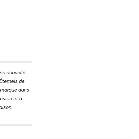
ne nouvelle
Éternels de
a marque dans
isien et à
aison.