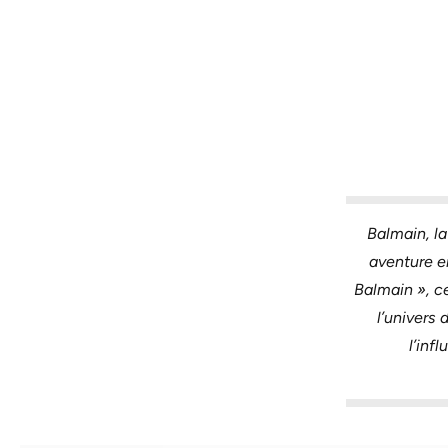
Balmain, l
aventure e
Balmain », c
l’univers
l’inf