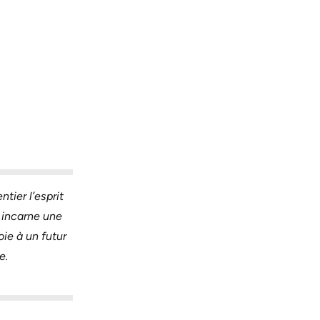
tier l’esprit
n incarne une
oie à un futur
e.